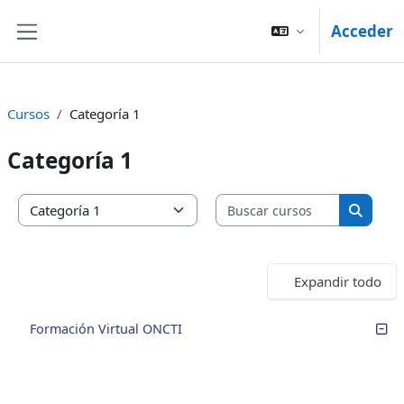
Saltar al contenido principal
Acceder
Panel lateral
Cursos
Categoría 1
Categoría 1
Buscar cu
Categorías
Buscar
Expandir todo
Formación Virtual ONCTI